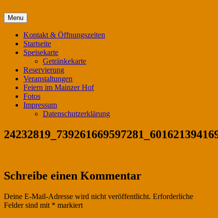
Skip
Menu
Mainzer Hof Köln
to
content
Kontakt & Öffnungszeiten
Startseite
Speisekarte
Getränkekarte
Reservierung
Veranstaltungen
Feiern im Mainzer Hof
Fotos
Impressum
Datenschutzerklärung
24232819_739261669597281_60162139416
Schreibe einen Kommentar
Deine E-Mail-Adresse wird nicht veröffentlicht.
Erforderliche
Felder sind mit
*
markiert